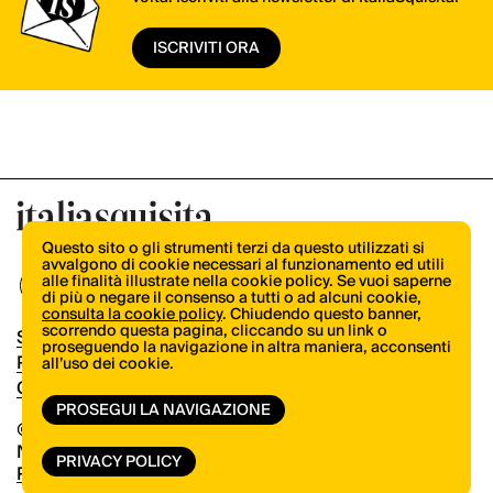
ISCRIVITI ORA
Questo sito o gli strumenti terzi da questo utilizzati si
avvalgono di cookie necessari al funzionamento ed utili
alle finalità illustrate nella cookie policy. Se vuoi saperne
di più o negare il consenso a tutti o ad alcuni cookie,
consulta la cookie policy
. Chiudendo questo banner,
scorrendo questa pagina, cliccando su un link o
Shop
proseguendo la navigazione in altra maniera, acconsenti
Pubblicità
all’uso dei cookie.
Contatti
PROSEGUI LA NAVIGAZIONE
© Copyright 2026.
Vertical.it
N.ro Iscrizione ROC 32504
PRIVACY POLICY
Privacy Policy