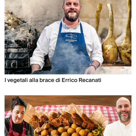
I vegetali alla brace di Errico Recanati