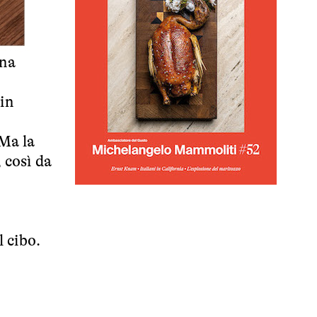
una
 in
Ma la
 così da
l cibo.