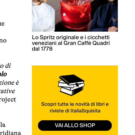
he
Lo Spritz originale e i cicchetti
ino
veneziani al Gran Caffè Quadri
dal 1778
o di
lo
zione è
tative
roject
Scopri tutte le novità di libri e
riviste di ItaliaSquisita
VAI ALLO SHOP
la
eridiana