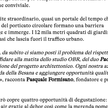
e conviviale.
te straordinario, quasi un portale del tempo c
la del porticato circolare formano una barriera
e e immerge. I 12 mila metri quadrati di giard
si che lascia fuori il traffico urbano.
a subito ci siamo posti il problema del rispett
ffidare alla matita dello studio OBR, del duo
Pao
zione del progetto architettonico. Ogni nostra a
onda della Besana e aggiungere opportunità quali
», racconta
Pasquale Formisano
, fondatore e p
rò copre quattro opportunità di degustazione: 
n air grazie al dehor così come la merenda pom