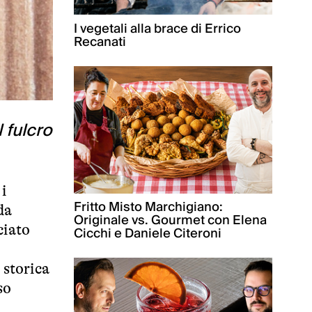
I vegetali alla brace di Errico
Recanati
 fulcro
 i
Fritto Misto Marchigiano:
da
Originale vs. Gourmet con Elena
ciato
Cicchi e Daniele Citeroni
 storica
so
-