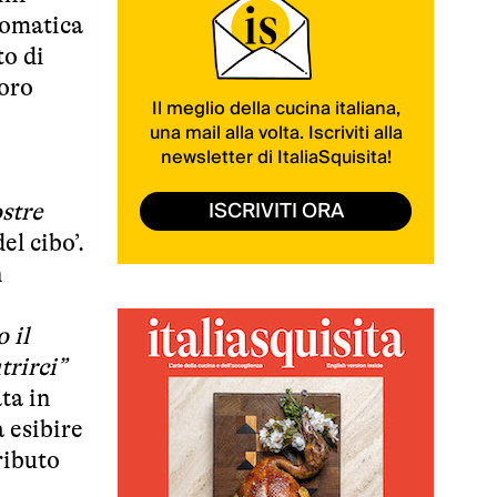
romatica
to di
loro
Il meglio della cucina italiana,
una mail alla volta. Iscriviti alla
newsletter di ItaliaSquisita!
ISCRIVITI ORA
stre
el cibo’.
n
 il
trirci”
ta in
 esibire
ributo