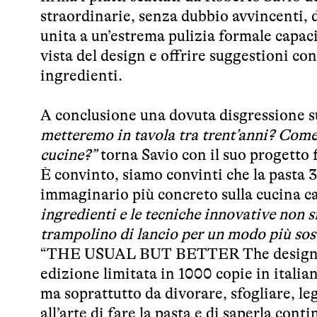
straordinarie, senza dubbio avvincenti, 
unita a un’estrema pulizia formale capaci 
vista del design e offrire suggestioni co
ingredienti.
A conclusione una dovuta disgressione su 
metteremo in tavola tra trent’anni? Come
cucine?”
torna Savio con il suo progetto fo
È convinto, siamo convinti che la pasta 3
immaginario più concreto sulla cucina c
ingredienti e le tecniche innovative non 
trampolino di lancio per un modo più soste
“THE USUAL BUT BETTER The design of 
edizione limitata in 1000 copie in italia
ma soprattutto da divorare, sfogliare, le
all’arte di fare la pasta e di saperla con