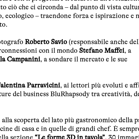
to ciò che ci circonda – dal punto di vista cultu
o, ecologico – traendone forza e ispirazione e n
to.
fotografo
Roberto Savio
(responsabile anche del
terconnessioni con il mondo
Stefano Maffei
, a
la Campanini
, a sondare il mercato e le sue
alentina Parravicini
, ai lettori più evoluti e af
ature del business BluRhapsody tra creatività, d
 alla scoperta del lato più gastronomico della p
cine di casa e in quelle di grandi chef. È sempre
della sezione
“Le forme 3D in tavola”
. 30 immag