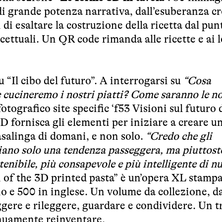
di grande potenza narrativa, dall’esuberanza c
di esaltare la costruzione della ricetta dal pun
ncettuali. Un QR code rimanda alle ricette e ai 
“Il cibo del futuro”. A interrogarsi su
“Cosa
 cucineremo i nostri piatti? Come saranno le no
tografico site specific ‘f53 Visioni sul futuro d
D fornisca gli elementi per iniziare a creare u
asalinga di domani, e non solo.
“Credo che gli
siano solo una tendenza passeggera, ma piuttosto
nibile, più consapevole e più intelligente di nu
the 3D printed pasta” è un’opera XL stampa
no e 500 in inglese. Un volume da collezione, da
ggere e rileggere, guardare e condividere. Un t
tinuamente reinventare.