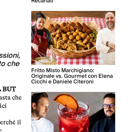
Recanati
ssioni,
to che
Fritto Misto Marchigiano:
Originale vs. Gourmet con Elena
Cicchi e Daniele Citeroni
L BUT
asta che
ici
erché il
e