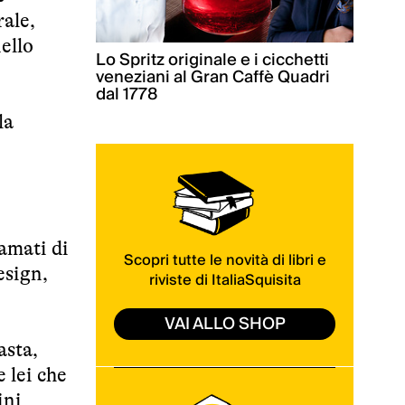
rale,
ello
Lo Spritz originale e i cicchetti
veneziani al Gran Caffè Quadri
dal 1778
la
famati di
Scopri tutte le novità di libri e
esign,
riviste di ItaliaSquisita
VAI ALLO SHOP
asta,
 lei che
ini