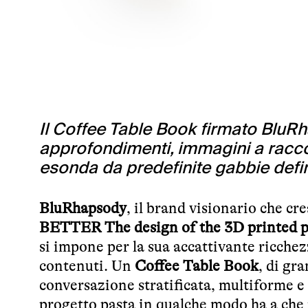
Il Coffee Table Book firmato BluRha
approfondimenti, immagini a racc
esonda da predefinite gabbie definit
BluRhapsody
, il brand visionario che c
BETTER The design of the 3D printed p
si impone per la sua accattivante ricchezz
contenuti. Un
Coffee Table Book
, di gr
conversazione stratificata, multiforme e
progetto pasta in qualche modo ha a che f