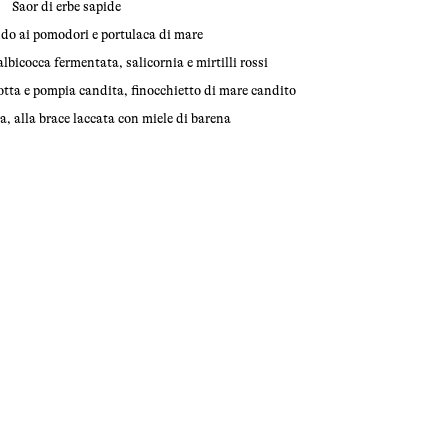
Saor di erbe sapide
ddo ai pomodori e portulaca di mare
lbicocca fermentata, salicornia e mirtilli rossi
cotta e pompia candita, finocchietto di mare candito
, alla brace laccata con miele di barena