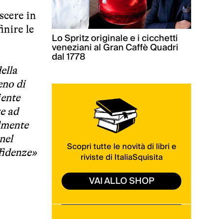
scere in
inire le
Lo Spritz originale e i cicchetti
veneziani al Gran Caffè Quadri
dal 1778
ella
eno di
iente
te ad
almente
nel
Scopri tutte le novità di libri e
ffidenze»
riviste di ItaliaSquisita
VAI ALLO SHOP