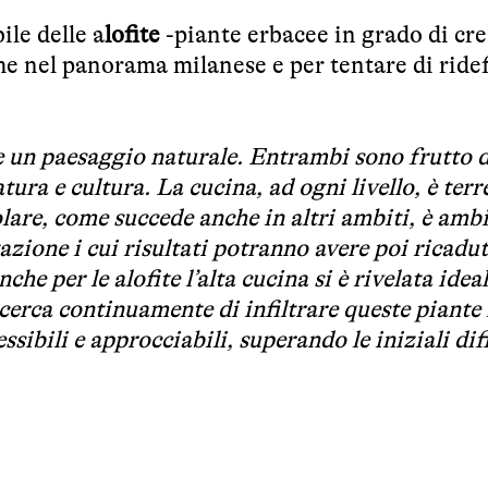
ile delle a
lofite
-piante erbacee in grado di cre
he nel panorama milanese e per tentare di ridef
e un paesaggio naturale. Entrambi sono frutto d
ura e cultura. La cucina, ad ogni livello, è terr
olare, come succede anche in altri ambiti, è amb
azione i cui risultati potranno avere poi ricadu
anche per le alofite l’alta cucina si è rivelata ide
cerca continuamente di infiltrare queste piante 
ssibili e approcciabili, superando le iniziali di