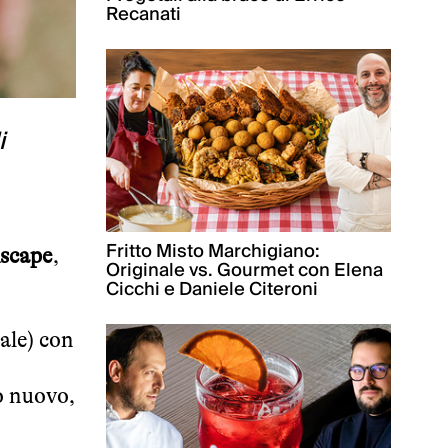
Recanati
i
Fritto Misto Marchigiano:
dscape
,
Originale vs. Gourmet con Elena
Cicchi e Daniele Citeroni
le) con
o nuovo,