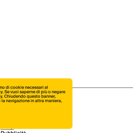
ono di cookie necessari al
icy. Se vuoi saperne di più o negare
cy
. Chiudendo questo banner,
la navigazione in altra maniera,
Shop