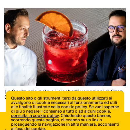
Lo Spritz originale e i cicchetti veneziani al Gran
Caffè Quadri dal 1778
Questo sito o gli strumenti terzi da questo utilizzati si
avvalgono di cookie necessari al funzionamento ed utili
alle finalità illustrate nella cookie policy. Se vuoi saperne
di più o negare il consenso a tutti o ad alcuni cookie,
consulta la cookie policy
. Chiudendo questo banner,
scorrendo questa pagina, cliccando su un link o
proseguendo la navigazione in altra maniera, acconsenti
Scopri tutte le novità di libri e riviste di
all’uso dei cookie.