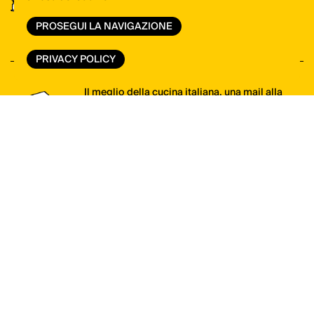
ItaliaSquisita
PROSEGUI LA NAVIGAZIONE
VAI ALLO SHOP
PRIVACY POLICY
Il meglio della cucina italiana, una mail alla
volta. Iscriviti alla newsletter di ItaliaSquisita!
ISCRIVITI ORA