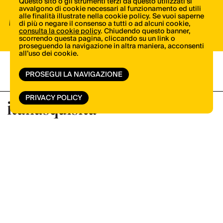
Questo sito o gli strumenti terzi da questo utilizzati si
avvalgono di cookie necessari al funzionamento ed utili
volta. Iscriviti alla newsletter di ItaliaSquisita!
alle finalità illustrate nella cookie policy. Se vuoi saperne
di più o negare il consenso a tutti o ad alcuni cookie,
consulta la cookie policy
. Chiudendo questo banner,
ISCRIVITI ORA
scorrendo questa pagina, cliccando su un link o
proseguendo la navigazione in altra maniera, acconsenti
all’uso dei cookie.
PROSEGUI LA NAVIGAZIONE
PRIVACY POLICY
Shop
Pubblicità
Contatti
© Copyright 2026.
Vertical.it
N.ro Iscrizione ROC 32504