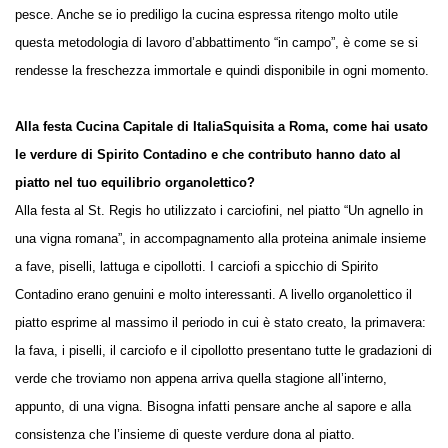
pesce. Anche se io prediligo la cucina espressa ritengo molto utile
questa metodologia di lavoro d’abbattimento “in campo”, è come se si
rendesse la freschezza immortale e quindi disponibile in ogni momento.
Alla festa Cucina Capitale di ItaliaSquisita a Roma, come hai usato
le verdure di Spirito Contadino e che contributo hanno dato al
piatto nel tuo equilibrio organolettico?
Alla festa al St. Regis ho utilizzato i carciofini, nel piatto “Un agnello in
una vigna romana”, in accompagnamento alla proteina animale insieme
a fave, piselli, lattuga e cipollotti. I carciofi a spicchio di Spirito
Contadino erano genuini e molto interessanti. A livello organolettico il
piatto esprime al massimo il periodo in cui è stato creato, la primavera:
la fava, i piselli, il carciofo e il cipollotto presentano tutte le gradazioni di
verde che troviamo non appena arriva quella stagione all’interno,
appunto, di una vigna. Bisogna infatti pensare anche al sapore e alla
consistenza che l’insieme di queste verdure dona al piatto.