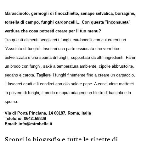
Marasciuolo, germogli di finocchietto, senape selvatica, borragine,
torsella di campo, funghi cardoncelli... Con questa "inconsueta"
verdura che cosa potresti creare per il tuo menu?
Tra questi alimenti sceglierei i funghi cardoncelli con cui creerei un
“Assoluto di funghi”. Inserirei una parte essiccata che verrebbe
polverizzata e una spuma di funghi, supportata da altri ingredienti. Farei
un brodo con funghi, sakè a temperatura ambiente, cipolle abbrustolite,
sedano e carota. Taglierei i funghi finemente fino a creare un carpaccio,
li lascerei crudi e li condirei con olio sale e pepe. A concludere metterei
la polvere di funghi, il brodo e sopra adagerei un filetto di baccalà e la
spuma.
Via di Porta Pinciana, 14 00187, Roma, Italia
Telefono: 0642168838
Email: info@mirabelle.it
Scopri la biografia e tutte le ricette di