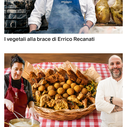
I vegetali alla brace di Errico Recanati