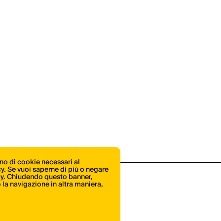
ono di cookie necessari al
icy. Se vuoi saperne di più o negare
cy
. Chiudendo questo banner,
la navigazione in altra maniera,