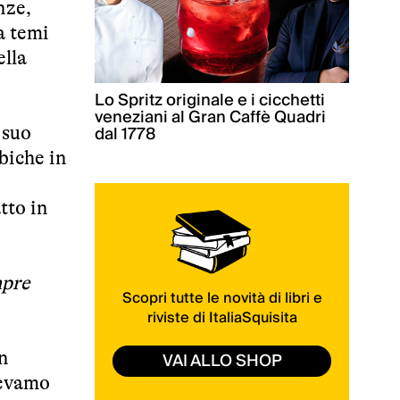
nze,
a temi
ella
Lo Spritz originale e i cicchetti
veneziani al Gran Caffè Quadri
dal 1778
 suo
ibiche in
tto in
mpre
Scopri tutte le novità di libri e
riviste di ItaliaSquisita
un
VAI ALLO SHOP
pevamo