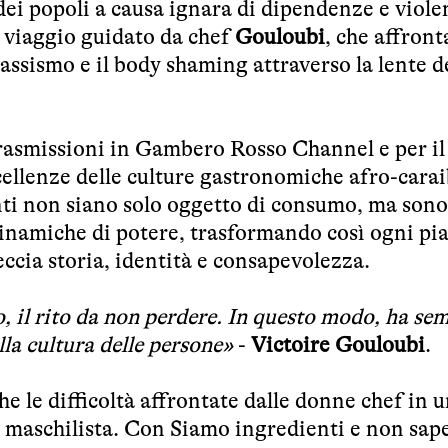
dei popoli a causa ignara di dipendenze e viole
n viaggio guidato da chef
Gouloubi
, che affront
lassismo e il body shaming attraverso la lente d
rasmissioni in Gambero Rosso Channel e per il
eccellenze delle culture gastronomiche afro-cara
nti non siano solo oggetto di consumo, ma sono
 dinamiche di potere, trasformando così ogni pia
eccia storia, identità e consapevolezza.
to, il rito da non perdere. In questo modo, ha se
lla cultura delle persone»
-
Victoire Gouloubi
.
e le difficoltà affrontate dalle donne chef in 
 maschilista. Con Siamo ingredienti e non sa