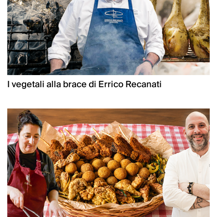
I vegetali alla brace di Errico Recanati