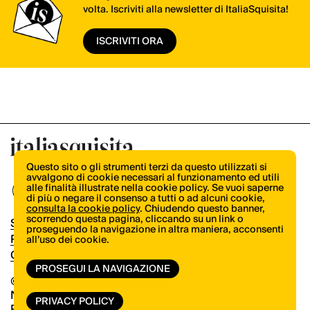
volta. Iscriviti alla newsletter di ItaliaSquisita!
ISCRIVITI ORA
Questo sito o gli strumenti terzi da questo utilizzati si
avvalgono di cookie necessari al funzionamento ed utili
alle finalità illustrate nella cookie policy. Se vuoi saperne
di più o negare il consenso a tutti o ad alcuni cookie,
consulta la cookie policy
. Chiudendo questo banner,
scorrendo questa pagina, cliccando su un link o
Shop
proseguendo la navigazione in altra maniera, acconsenti
Pubblicità
all’uso dei cookie.
Contatti
PROSEGUI LA NAVIGAZIONE
© Copyright 2026.
Vertical.it
N.ro Iscrizione ROC 32504
PRIVACY POLICY
Privacy Policy