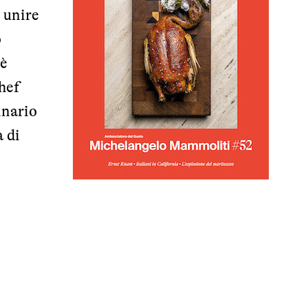
 unire
o
 è
chef
inario
a di