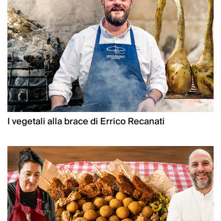
I vegetali alla brace di Errico Recanati