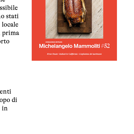
ssibile
o stati
 locale
i prima
orto
enti
copo di
 in