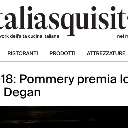
work dell’alta cucina italiana
nel 
RISTORANTI
PRODOTTI
ATTREZZATURE
018: Pommery premia l
l Degan