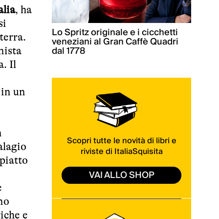
alia
, ha
si
Lo Spritz originale e i cicchetti
terra.
veneziani al Gran Caffè Quadri
dal 1778
nista
. Il
 in un
n
Scopri tutte le novità di libri e
alagio
riviste di ItaliaSquisita
piatto
VAI ALLO SHOP
e
no
iche e