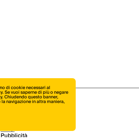
ono di cookie necessari al
icy. Se vuoi saperne di più o negare
cy
. Chiudendo questo banner,
la navigazione in altra maniera,
Shop
Pubblicità