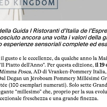
lla Guida I Ristoranti d’Italia de l’Espr
sciuto ancora una volta i valori della 
 esperienze sensoriali complete ed esal
 il gusto e le eccellenze, da qualche anno la Mai
Il Piatto dell’Anno”. Per questa edizione,
il 19
Mimma Posca
, AD di Vranken-Pommery Italia,
 Dal Degan un Jéroboam Pommery Millésimé G
itée (100 esemplari numerati). Solo sette Gran
gante “millesimo” che, proprio per la sua evol
ccezionale freschezza e una grande finezza.