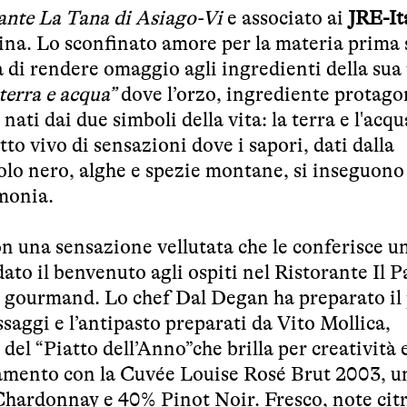
ante La Tana di Asiago-Vi
e associato ai
JRE-It
ina. Lo sconfinato amore per la materia prima 
 di rendere omaggio agli ingredienti della sua 
terra e acqua”
dove l’orzo, ingrediente protago
 nati dai due simboli della vita: la terra e l'acqua
to vivo di sensazioni dove i sapori, dati dalla
olo nero, alghe e spezie montane, si inseguono
rmonia.
n una sensazione vellutata che le conferisce u
ato il benvenuto agli ospiti nel Ristorante Il P
o gourmand. Lo chef Dal Degan ha preparato il 
ssaggi e l’antipasto preparati da Vito Mollica,
del “Piatto dell’Anno”che brilla per creatività 
binamento con la Cuvée Louise Rosé Brut 2003, u
ardonnay e 40% Pinot Noir. Fresco, note citr