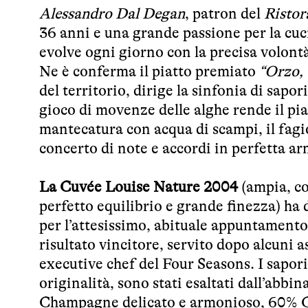
Alessandro Dal Degan
, patron del
Ristor
36 anni e una grande passione per la cuc
evolve ogni giorno con la precisa volontà
Ne è conferma il piatto premiato
“Orzo, 
del territorio, dirige la sinfonia di sapori
gioco di movenze delle alghe rende il piat
mantecatura con acqua di scampi, il fagi
concerto di note e accordi in perfetta a
La Cuvée Louise Nature 2004
(ampia, co
perfetto equilibrio e grande finezza) ha d
per l’attesissimo, abituale appuntament
risultato vincitore, servito dopo alcuni a
executive chef del Four Seasons. I sapori 
originalità, sono stati esaltati dall’ab
Champagne delicato e armonioso, 60% Ch