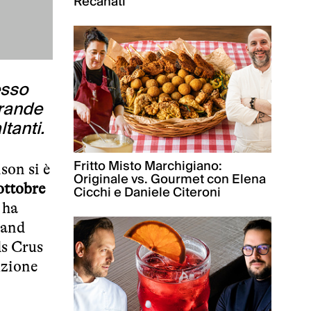
Recanati
esso
grande
tanti.
Fritto Misto Marchigiano:
son si è
Originale vs. Gourmet con Elena
 ottobre
Cicchi e Daniele Citeroni
 ha
rand
ds Crus
uzione