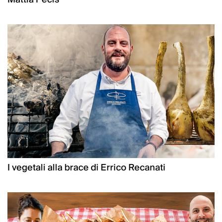
I vegetali alla brace di Errico Recanati