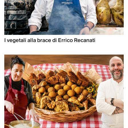
I vegetali alla brace di Errico Recanati