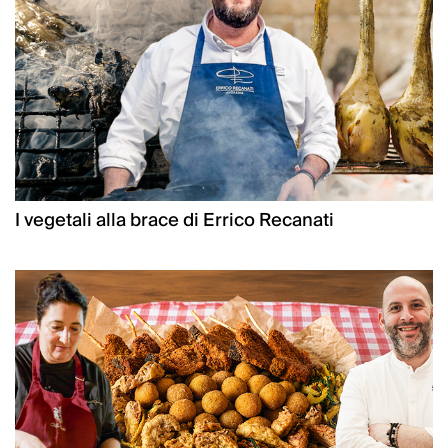
I vegetali alla brace di Errico Recanati