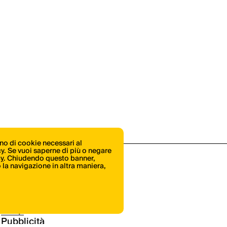
ono di cookie necessari al
icy. Se vuoi saperne di più o negare
cy
. Chiudendo questo banner,
la navigazione in altra maniera,
Shop
Pubblicità