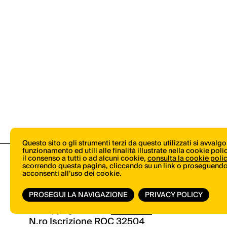
Questo sito o gli strumenti terzi da questo utilizzati si avvalg
funzionamento ed utili alle finalità illustrate nella cookie pol
il consenso a tutti o ad alcuni cookie,
consulta la cookie poli
scorrendo questa pagina, cliccando su un link o proseguendo 
acconsenti all’uso dei cookie.
PROSEGUI LA NAVIGAZIONE
PRIVACY POLICY
© Copyright 2026.
Vertical.it
N.ro Iscrizione ROC 32504