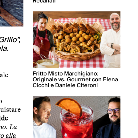
Recanati
rillo”,
la.
Fritto Misto Marchigiano:
uale
Originale vs. Gourmet con Elena
Cicchi e Daniele Citeroni
o
quistare
ide
no. La
o alla