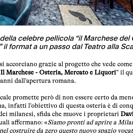
 della celebre pellicola “il Marchese del G
il format a un passo dal Teatro alla Sca
 si accorciano grazie al progetto che vede come
“
Il Marchese - Osteria, Mercato e Liquori
” il q
 anni dall’apertura romana.
ocale promette però di non essere certo da men
a, infatti l’obiettivo di questa osteria è di con
 dei milanesi, sfida che muove i proprietari
Dav
quali affermano:
«
Siamo pronti ad aprire a Mila
el costruire da zero questo nuovo spazio vocat