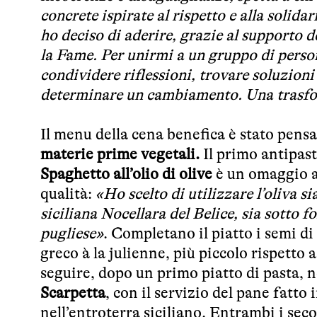
concrete ispirate al rispetto e alla solidar
ho deciso di aderire, grazie al supporto d
la Fame. Per unirmi a un gruppo di person
condividere riflessioni, trovare soluzioni 
determinare un cambiamento. Una trasfor
Il menu della cena benefica è stato pensa
materie prime vegetali.
Il primo antipas
Spaghetto all’olio di olive
è un omaggio al
qualità:
«Ho scelto di utilizzare l’oliva si
siciliana Nocellara del Belice, sia sotto 
pugliese»
. Completano il piatto i semi di
greco à la julienne, più piccolo rispett
seguire, dopo un primo piatto di pasta,
Scarpetta
, con il servizio del pane fatt
nell’entroterra siciliano. Entrambi i sec