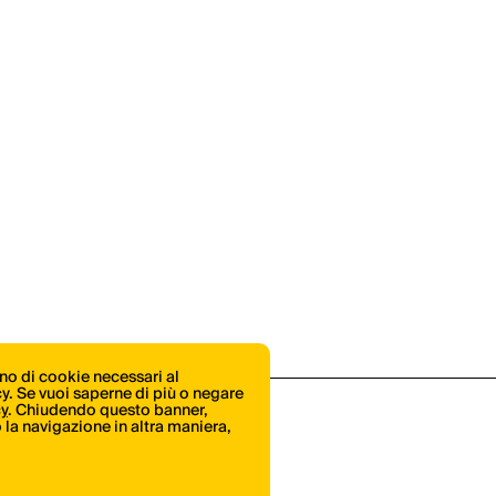
ono di cookie necessari al
icy. Se vuoi saperne di più o negare
cy
. Chiudendo questo banner,
la navigazione in altra maniera,