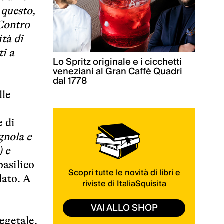
 questo,
 Contro
tà di
ti a
Lo Spritz originale e i cicchetti
veneziani al Gran Caffè Quadri
dal 1778
lle
e di
ignola e
) e
basilico
Scopri tutte le novità di libri e
lato. A
riviste di ItaliaSquisita
VAI ALLO SHOP
egetale.