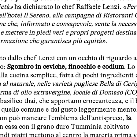
ietà»
ha dichiarato lo chef Raffaele Lenzi.
«Per
ell’hotel Il Sereno, alla campagna di Ristoranti
e che, informato e consapevole, sente la necessi
e mettere in piedi veri e propri progetti destina
mazione che garantisca più equità».
to dallo chef Lenzi con un occhio di riguardo a
to:
Sgombro in ceviche, finocchio e codium
. Lo
la cucina semplice, fatta di pochi ingredienti 
a al naturale, nelle varietà pugliese Bella di Cer
forma di olio extravergine, locale di Domaso (CO
 basilico thai, che apportano croccantezza, e il 
o a quello comune e dal gusto leggermente mento
 non può mancare l’emblema dell’antispreco,
la
o in casa con il grano duro Tumminia coltivato
ondi piatti mettono al centro la materia prima v