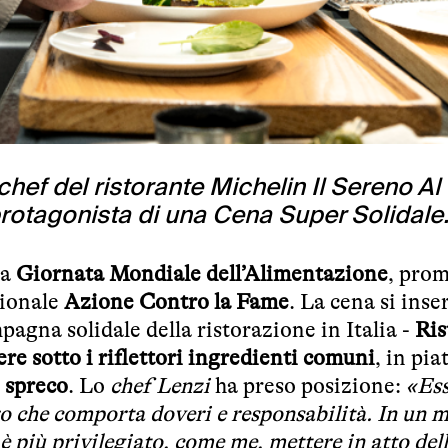
e chef del ristorante Michelin Il Sereno A
protagonista di una Cena Super Solidale
la
Giornata Mondiale dell’Alimentazione
, pro
zionale
Azione Contro la Fame
. La cena si inse
agna solidale della ristorazione in Italia -
Ris
re sotto i riflettori ingredienti comuni
, in pia
 spreco
. Lo
chef Lenzi
ha preso posizione:
«Ess
ro che comporta doveri e responsabilità. In un 
è più privilegiato, come me, mettere in atto del