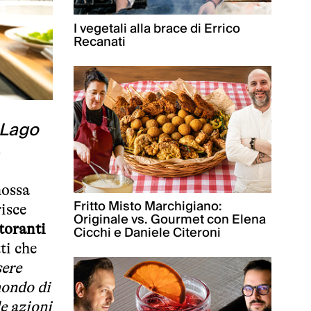
I vegetali alla brace di Errico
Recanati
l Lago
.
mossa
Fritto Misto Marchigiano:
risce
Originale vs. Gourmet con Elena
toranti
Cicchi e Daniele Citeroni
tti che
ere
mondo di
le azioni