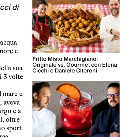
cci di
i acqua
amore e
Fritto Misto Marchigiano:
Originale vs. Gourmet con Elena
della sua
Cicchi e Daniele Citeroni
i 3 volte
l mare e
, aveva
argo e a
, oltre
no sport
arca