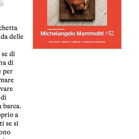
chetta
da delle
 se di
na di
e per
n mare
ivare
 di
n barca.
oprio a
i se si
sono