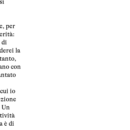
si
e, per
erità:
 di
derei la
 tanto,
mano con
antato
cui io
ezione
. Un
tività
a è di