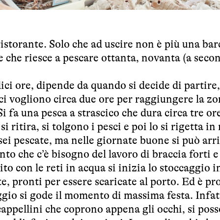
ristorante. Solo che ad uscire non è più una bar
 che riesce a pescare ottanta, novanta (a secon
dici ore, dipende da quando si decide di partire,
ci vogliono circa due ore per raggiungere la zo
 Si fa una pesca a strascico che dura circa tre or
i ritira, si tolgono i pesci e poi lo si rigetta i
sei pescate, ma nelle giornate buone si può arr
to che c’è bisogno del lavoro di braccia forti e
to con le reti in acqua si inizia lo stoccaggio i
te, pronti per essere scaricate al porto. Ed è pr
gio si gode il momento di massima festa. Infatt
cappellini che coprono appena gli occhi, si pos