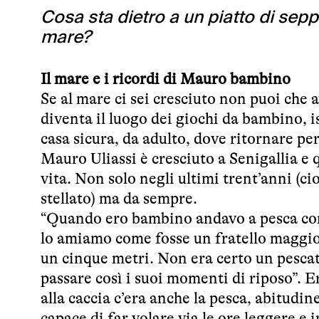
Cosa sta dietro a un piatto di seppi
mare?
Il mare e i ricordi di Mauro bambino
Se al mare ci sei cresciuto non puoi che 
diventa il luogo dei giochi da bambino, i
casa sicura, da adulto, dove ritornare pe
Mauro Uliassi è cresciuto a Senigallia e q
vita. Non solo negli ultimi trent’anni (ci
stellato) ma da sempre.
“Quando ero bambino andavo a pesca con 
lo amiamo come fosse un fratello maggio
un cinque metri. Non era certo un pescato
passare così i suoi momenti di riposo”. E
alla caccia c’era anche la pesca, abitudin
capace di far volare via le ore leggere e 