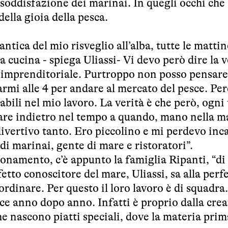
 soddisfazione dei marinai. In quegli occhi che 
della gioia della pesca.
tica del mio risveglio all’alba, tutte le mattin
 cucina - spiega Uliassi- Vi devo però dire la v
ù imprenditoriale. Purtroppo non posso pensare
iarmi alle 4 per andare al mercato del pesce. Per
abili nel mio lavoro. La verità è che però, ogni
nare indietro nel tempo a quando, mano nella 
 divertivo tanto. Ero piccolino e mi perdevo inc
 di marinai, gente di mare e ristoratori”.
onamento, c’è appunto la famiglia Ripanti, “di 
tto conoscitore del mare, Uliassi, sa alla perf
ordinare. Per questo il loro lavoro è di squadra
ce anno dopo anno. Infatti è proprio dalla crea
he nascono piatti speciali, dove la materia prim