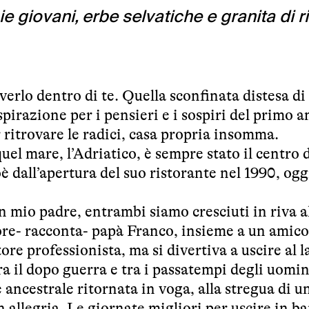
e giovani, erbe selvatiche e granita di ri
averlo dentro di te. Quella sconfinata distesa d
spirazione per i pensieri e i sospiri del primo 
r ritrovare le radici, casa propria insomma.
uel mare, l’Adriatico, è sempre stato il centro 
oè dall’apertura del suo ristorante nel 1990, ogg
mio padre, entrambi siamo cresciuti in riva a
re- racconta- papà Franco, insieme a un amico
re professionista, ma si divertiva a uscire al l
ra il dopo guerra e tra i passatempi degli uomini
e ancestrale ritornata in voga, alla stregua di u
in allegria. Le giornate migliori per uscire in b