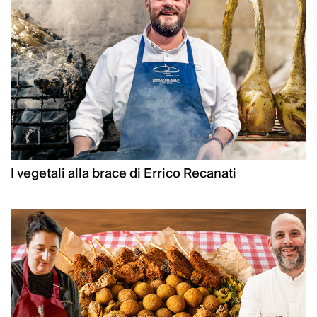
I vegetali alla brace di Errico Recanati