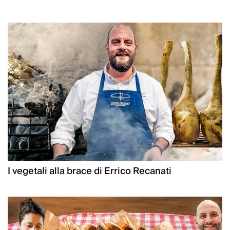
I vegetali alla brace di Errico Recanati