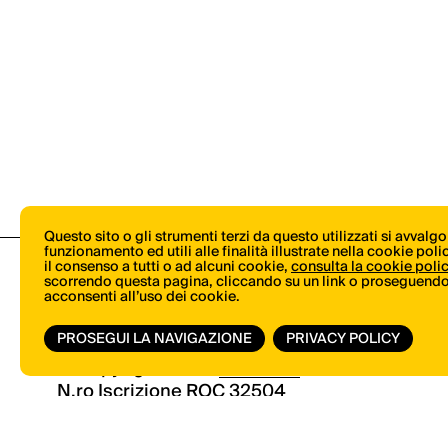
Questo sito o gli strumenti terzi da questo utilizzati si avvalg
funzionamento ed utili alle finalità illustrate nella cookie pol
il consenso a tutti o ad alcuni cookie,
consulta la cookie poli
scorrendo questa pagina, cliccando su un link o proseguendo 
acconsenti all’uso dei cookie.
PROSEGUI LA NAVIGAZIONE
PRIVACY POLICY
© Copyright 2026.
Vertical.it
N.ro Iscrizione ROC 32504
Privacy Policy