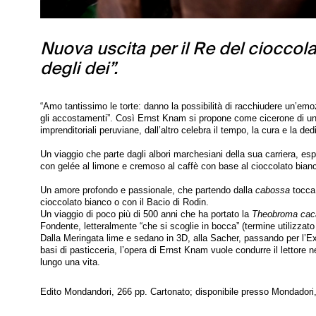
Nuova uscita per il Re del cioccolat
degli dei”.
“Amo tantissimo le torte: danno la possibilità di racchiudere un’em
gli accostamenti”. Così Ernst Knam si propone come cicerone di un v
imprenditoriali peruviane, dall’altro celebra il tempo, la cura e la de
Un viaggio che parte dagli albori marchesiani della sua carriera, esp
con gelée al limone e cremoso al caffè con base al cioccolato bianco
Un amore profondo e passionale, che partendo dalla
cabossa
tocca 
cioccolato bianco o con il Bacio di Rodin.
Un viaggio di poco più di 500 anni che ha portato la
Theobroma cac
Fondente, letteralmente “che si scoglie in bocca” (termine utilizzato
Dalla Meringata lime e sedano in 3D, alla Sacher, passando per l’Extr
basi di pasticceria, l’opera di Ernst Knam vuole condurre il lettore n
lungo una vita.
Edito Mondandori, 266 pp. Cartonato; disponibile presso Mondadori