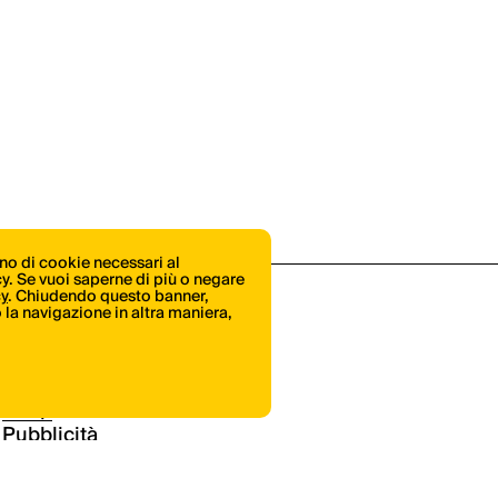
ono di cookie necessari al
icy. Se vuoi saperne di più o negare
cy
. Chiudendo questo banner,
la navigazione in altra maniera,
Shop
Pubblicità
Contatti