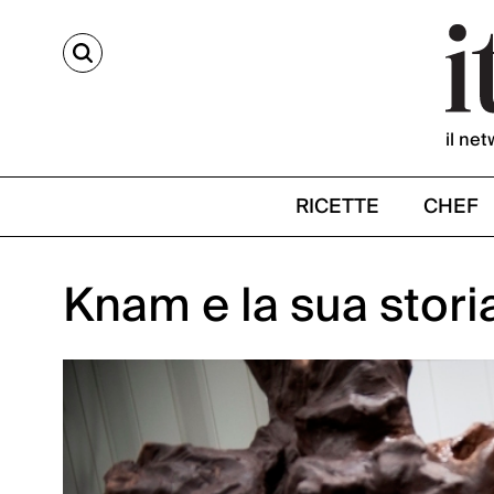
CERCA
il net
RICETTE
CHEF
Knam e la sua stori