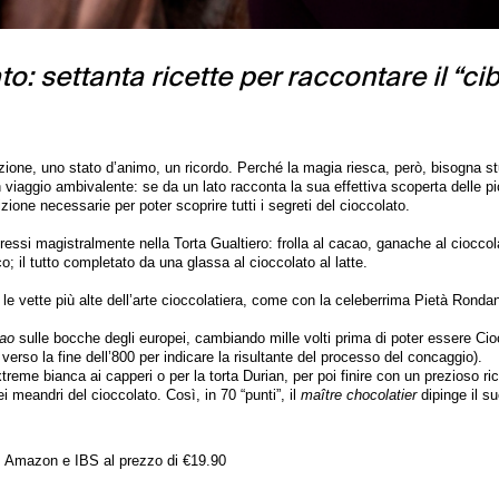
o: settanta ricette per raccontare il “ci
ozione, uno stato d’animo, un ricordo. Perché la magia riesca, però, bisogna s
iaggio ambivalente: se da un lato racconta la sua effettiva scoperta delle pi
dizione necessarie per poter scoprire tutti i segreti del cioccolato.
ressi magistralmente nella Torta Gualtiero: frolla al cacao, ganache al cioccol
; il tutto completato da una glassa al cioccolato al latte.
le vette più alte dell’arte cioccolatiera, come con la celeberrima Pietà Rondan
ao
sulle bocche degli europei, cambiando mille volti prima di poter essere Cio
 verso la fine dell’800 per indicare la risultante del processo del concaggio).
eme bianca ai capperi o per la torta Durian, per poi finire con un prezioso rice
ei meandri del cioccolato. Così, in 70 “punti”, il
maître chocolatier
dipinge il su
, Amazon e IBS al prezzo di €19.90