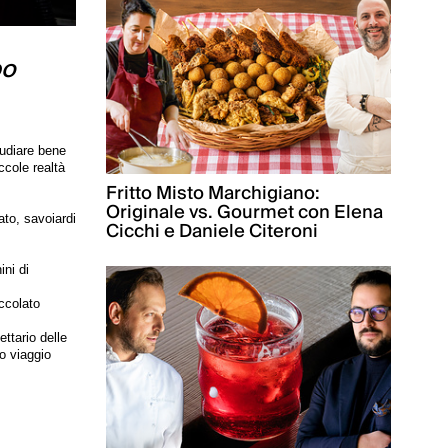
bo
tudiare bene
ccole realtà
Fritto Misto Marchigiano:
Originale vs. Gourmet con Elena
ato, savoiardi
Cicchi e Daniele Citeroni
ini di
ccolato
ttario delle
o viaggio