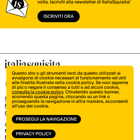
volta. Iscriviti alla newsletter di ItaliaSquisita!
ISCRIVITI ORA
Questo sito o gli strumenti terzi da questo utilizzati si
avvalgono di cookie necessari al funzionamento ed utili
alle finalità illustrate nella cookie policy. Se vuoi saperne
di più o negare il consenso a tutti o ad alcuni cookie,
consulta la cookie policy
. Chiudendo questo banner,
scorrendo questa pagina, cliccando su un link o
Shop
proseguendo la navigazione in altra maniera, acconsenti
Pubblicità
all’uso dei cookie.
Contatti
PROSEGUI LA NAVIGAZIONE
© Copyright 2026.
Vertical.it
N.ro Iscrizione ROC 32504
PRIVACY POLICY
Privacy Policy