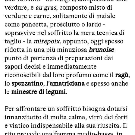
verdure, e
au gras
, composto misto di
verdure e carne, solitamente di maiale
come pancetta, prosciutto o lardo -
sopravvive nel soffritto la mera tecnica di
taglio - la
mirepoix
, appunto, oggi spesso
ridotta in una più minuziosa
brunoise
-
punto di partenza di preparazioni dai
sapori decisi e immediatamente
riconoscibili dal loro profumo come il
ragù
,
lo
spezzatino
, l’
amatriciana
e spesso anche
le
minestre di legumi
.
Per affrontare un soffritto bisogna dotarsi
innanzitutto di molta calma, virtù dei forti
e viatico indispensabile alla sua riuscita. Il
rito prevede una fiamma medio-bassa, in