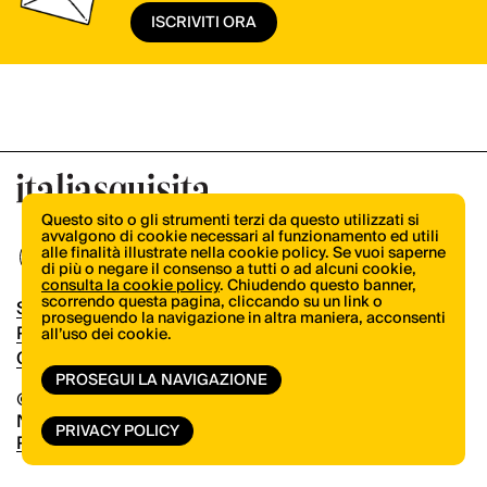
ISCRIVITI ORA
Questo sito o gli strumenti terzi da questo utilizzati si
avvalgono di cookie necessari al funzionamento ed utili
alle finalità illustrate nella cookie policy. Se vuoi saperne
di più o negare il consenso a tutti o ad alcuni cookie,
consulta la cookie policy
. Chiudendo questo banner,
scorrendo questa pagina, cliccando su un link o
Shop
proseguendo la navigazione in altra maniera, acconsenti
Pubblicità
all’uso dei cookie.
Contatti
PROSEGUI LA NAVIGAZIONE
© Copyright 2026.
Vertical.it
N.ro Iscrizione ROC 32504
PRIVACY POLICY
Privacy Policy