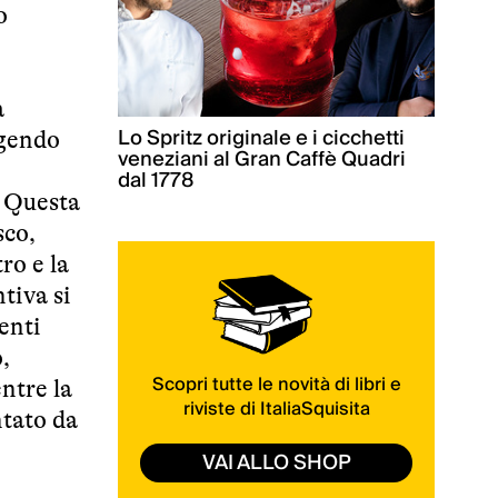
o
a
Lo Spritz originale e i cicchetti
lgendo
veneziani al Gran Caffè Quadri
dal 1778
. Questa
sco,
ro e la
tiva si
enti
,
Scopri tutte le novità di libri e
entre la
riviste di ItaliaSquisita
ntato da
VAI ALLO SHOP