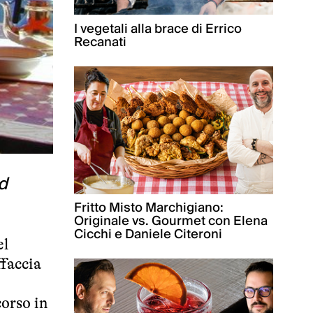
I vegetali alla brace di Errico
Recanati
d
Fritto Misto Marchigiano:
Originale vs. Gourmet con Elena
Cicchi e Daniele Citeroni
el
ffaccia
corso in