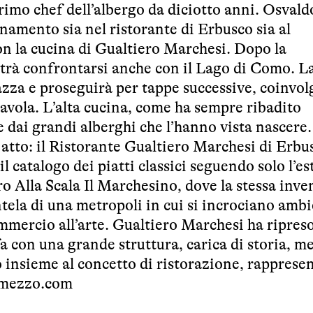
rimo chef dell’albergo da diciotto anni. Osvald
namento sia nel ristorante di Erbusco sia al
n la cucina di Gualtiero Marchesi. Dopo la
otrà confrontarsi anche con il Lago di Como. L
azza e proseguirà per tappe successive, coinvo
 tavola. L’alta cucina, come ha sempre ribadito
 dai grandi alberghi che l’hanno vista nascere
 atto: il Ristorante Gualtiero Marchesi di Erbu
l catalogo dei piatti classici seguendo solo l’est
o Alla Scala Il Marchesino, dove la stessa inven
tela di una metropoli in cui si incrociano ambi
commercio all’arte. Gualtiero Marchesi ha ripreso
 fa con una grande struttura, carica di storia, m
o insieme al concetto di ristorazione, rapprese
emezzo.com