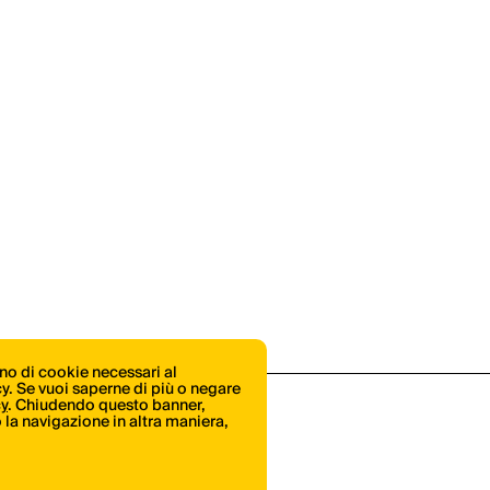
ono di cookie necessari al
icy. Se vuoi saperne di più o negare
cy
. Chiudendo questo banner,
la navigazione in altra maniera,