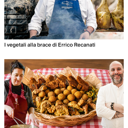
I vegetali alla brace di Errico Recanati