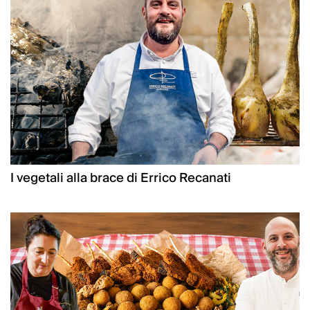
I vegetali alla brace di Errico Recanati