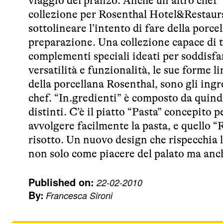
viaggio del pranzo. Anche un altro chef 
collezione per Rosenthal Hotel&Restaura
sottolineare l’intento di fare della porcel
preparazione. Una collezione capace di t
complementi speciali ideati per soddisfar
versatilità e funzionalità, le sue forme 
della porcellana Rosenthal, sono gli ingr
chef. “In.gredienti” è composto da quin
distinti. C’è il piatto “Pasta” concepito
avvolgere facilmente la pasta, e quello “
risotto. Un nuovo design che rispecchia l
non solo come piacere del palato ma anch
Published on:
22-02-2010
By:
Francesca Sironi