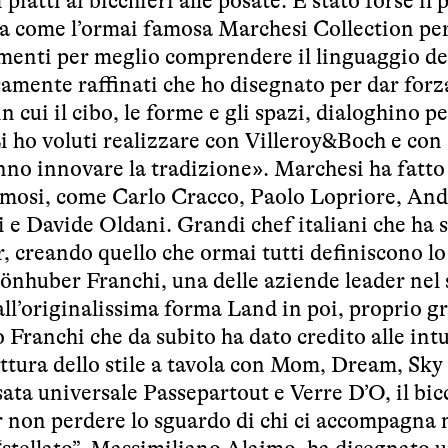
iatti ai bicchieri alle posate. È stato forse il 
vola come l’ormai famosa Marchesi Collection pe
enti per meglio comprendere il linguaggio del
samente raffinati che ho disegnato per dar forza
n cui il cibo, le forme e gli spazi, dialoghino pe
Li ho voluti realizzare con Villeroy&Boch e con
nno innovare la tradizione». Marchesi ha fatto
i famosi, come Carlo Cracco, Paolo Lopriore, An
i e Davide Oldani. Grandi chef italiani che ha 
 creando quello che ormai tutti definiscono lo 
hönhuber Franchi, una delle aziende leader nel 
Dall’originalissima forma Land in poi, proprio g
 Franchi che da subito ha dato credito alle int
ettura dello stile a tavola con Mom, Dream, Sky
sata universale Passepartout e Verre D’O, il bic
er non perdere lo sguardo di chi ci accompagna 