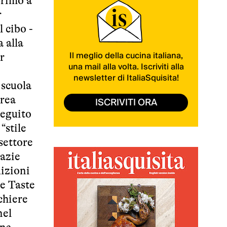
primo a
r
 cibo -
 alla
Il meglio della cucina italiana,
r
una mail alla volta. Iscriviti alla
newsletter di ItaliaSquisita!
 scuola
drea
ISCRIVITI ORA
seguito
“stile
settore
razie
uizioni
 e Taste
chiere
nel