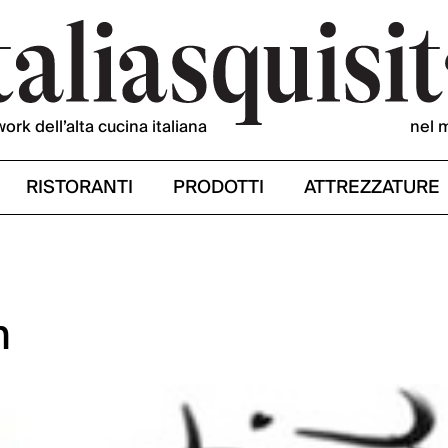
work dell’alta cucina italiana
nel 
RISTORANTI
PRODOTTI
ATTREZZATURE
n