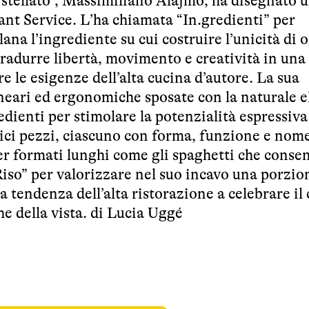
“stellato”, Massimiliano Alajmo, ha disegnato 
nt Service. L’ha chiamata “In.gredienti” per
lana l’ingrediente su cui costruire l’unicità di 
radurre libertà, movimento e creatività in una 
e le esigenze dell’alta cucina d’autore. La sua
lineari ed ergonomiche sposate con la naturale 
edienti per stimolare la potenzialità espressiva
dici pezzi, ciascuno con forma, funzione e nom
 per formati lunghi come gli spaghetti che consen
Riso” per valorizzare nel suo incavo una porzio
a tendenza dell’alta ristorazione a celebrare il 
e della vista. di Lucia Uggé