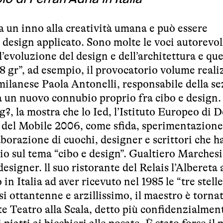
a un inno alla creatività umana e può essere
design applicato. Sono molte le voci autorevol
l’evoluzione del design e dell’architettura e que
98 gr”, ad esempio, il provocatorio volume reali
milanese Paola Antonelli, responsabile della s
un nuovo connubio proprio fra cibo e design.
g?, la mostra che lo Ied, l’Istituto Europeo di 
ne del Mobile 2006, come sfida, sperimentazione
laborazione di cuochi, designer e scrittori che 
prio sul tema “cibo e design”. Gualtiero Marchesi
signer. ll suo ristorante del Relais l’Albereta 
in Italia ad aver ricevuto nel 1985 le “tre stelle
i ottantenne e arzillissimo, il maestro è torna
te Teatro alla Scala, detto più confidenzialment