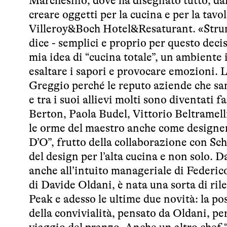
Marchesino, dove ha disegnato tutto, dai p
creare oggetti per la cucina e per la ta
Villeroy&Boch Hotel&Resaturant. «Strum
dice - semplici e proprio per questo deci
mia idea di “cucina totale”, un ambiente i
esaltare i sapori e provocare emozioni. 
Greggio perché le reputo aziende che sa
e tra i suoi allievi molti sono diventat
Berton, Paola Budel, Vittorio Beltramell
le orme del maestro anche come designer,
D’O”, frutto della collaborazione con Sc
del design per l’alta cucina e non solo. 
anche all’intuito manageriale di Federico
di Davide Oldani, è nata una sorta di ril
Peak e adesso le ultime due novità: la po
della convivialità, pensato da Oldani, p