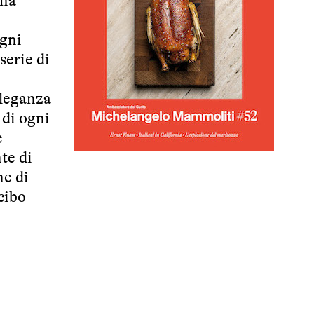
una
ogni
serie di
eleganza
 di ogni
e
te di
ne di
cibo