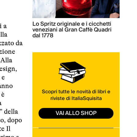
Lo Spritz originale e i cicchetti
i a
veneziani al Gran Caffè Quadri
lla
dal 1778
zzato da
ezione
 Alla
Design,
 e
hanno
Scopri tutte le novità di libri e
 è
riviste di ItaliaSquisita
a
” della
VAI ALLO SHOP
to, dopo
e Il