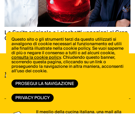
Lo Spritz originale e i cicchetti veneziani al Gran
Caffè Quadri dal 1778
Questo sito o gli strumenti terzi da questo utilizzati si
avvalgono di cookie necessari al funzionamento ed utili
alle finalità illustrate nella cookie policy. Se vuoi saperne
di più o negare il consenso a tutti o ad alcuni cookie,
consulta la cookie policy
. Chiudendo questo banner,
scorrendo questa pagina, cliccando su un link o
proseguendo la navigazione in altra maniera, acconsenti
Scopri tutte le novità di libri e riviste di
all’uso dei cookie.
ItaliaSquisita
PROSEGUI LA NAVIGAZIONE
VAI ALLO SHOP
PRIVACY POLICY
Il meglio della cucina italiana, una mail alla
volta. Iscriviti alla newsletter di ItaliaSquisita!
ISCRIVITI ORA