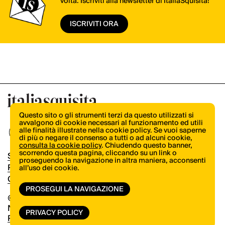
volta. Iscriviti alla newsletter di ItaliaSquisita!
ISCRIVITI ORA
Questo sito o gli strumenti terzi da questo utilizzati si
avvalgono di cookie necessari al funzionamento ed utili
alle finalità illustrate nella cookie policy. Se vuoi saperne
di più o negare il consenso a tutti o ad alcuni cookie,
consulta la cookie policy
. Chiudendo questo banner,
scorrendo questa pagina, cliccando su un link o
Shop
proseguendo la navigazione in altra maniera, acconsenti
Pubblicità
all’uso dei cookie.
Contatti
PROSEGUI LA NAVIGAZIONE
© Copyright 2026.
Vertical.it
N.ro Iscrizione ROC 32504
PRIVACY POLICY
Privacy Policy