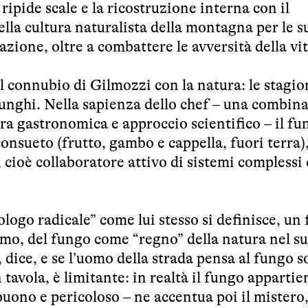
e ripide scale e la ricostruzione interna con il
lla cultura naturalista della montagna per le s
azione, oltre a combattere le avversità della vit
l connubio di Gilmozzi con la natura: le stagio
 funghi. Nella sapienza dello chef – una combin
ra gastronomica e approccio scientifico – il fu
onsueto (frutto, gambo e cappella, fuori terra)
, cioè collaboratore attivo di sistemi compless
ologo radicale” come lui stesso si definisce, un
simo, del fungo come “regno” della natura nel s
ice, e se l’uomo della strada pensa al fungo so
 tavola, è limitante: in realtà il fungo appartie
buono e pericoloso – ne accentua poi il mistero