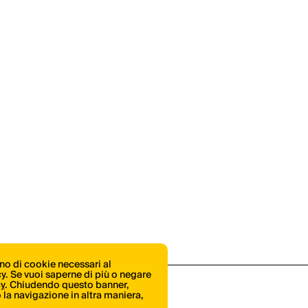
ono di cookie necessari al
icy. Se vuoi saperne di più o negare
cy
. Chiudendo questo banner,
la navigazione in altra maniera,