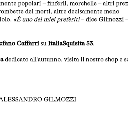
mente popolari – finferli, morchelle – altri prez
trombette dei morti, altre decisamente meno
iolo.
«È uno dei miei preferiti
– dice Gilmozzi 
efano Caffarri
su
ItaliaSquisita 53
.
ta
dedicato all'autunno, visita il
nostro shop
e s
ALESSANDRO GILMOZZI