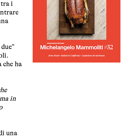
tra i
entrare
una
i due”
li.
a che ha
che
oma in
o
di una