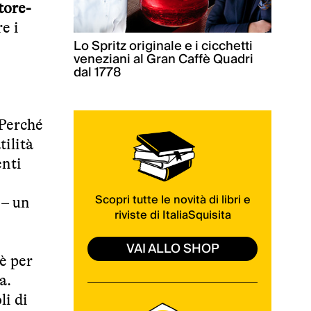
tore-
e i
Lo Spritz originale e i cicchetti
veneziani al Gran Caffè Quadri
dal 1778
 Perché
ilità
enti
Scopri tutte le novità di libri e
 – un
riviste di ItaliaSquisita
VAI ALLO SHOP
è per
a.
li di