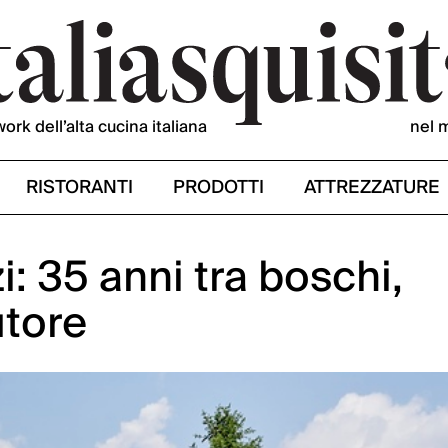
work dell’alta cucina italiana
nel 
RISTORANTI
PRODOTTI
ATTREZZATURE
: 35 anni tra boschi,
utore