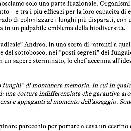
nosciamo solo una parte frazionale. Organismi 
to – e tra i più efficaci per la loro capacità di 
grado di colonizzare i luoghi più disparati, con 
a in un palpabile emblema della biodiversità.
radicale” Andrea, in una sorta di “attenti a que
re del sottobosco, nei “posti segreti” dei fungaio
n un sapere sterminato, lo chef accenna all’ide
 funghi” di montanara memoria, in cui in qual
: una cottura indifferenziata che garantiva ar
tensi e appaganti al momento dell’assaggio. Son
rpinare parecchio per portare a casa un cestino 