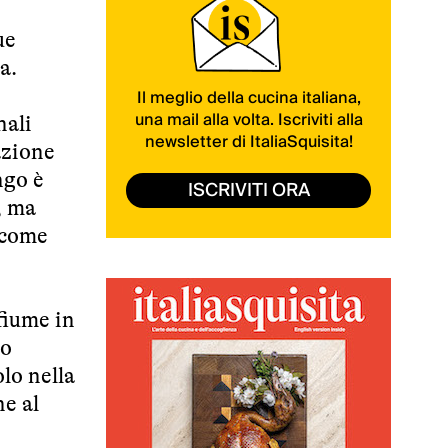
ue
a.
Il meglio della cucina italiana,
una mail alla volta. Iscriviti alla
nali
newsletter di ItaliaSquisita!
azione
ngo è
ISCRIVITI ORA
, ma
i come
 fiume in
uo
lo nella
ne al
,