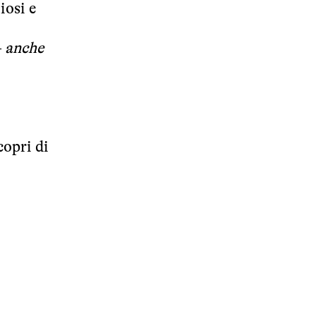
iosi e
–
anche
copri di