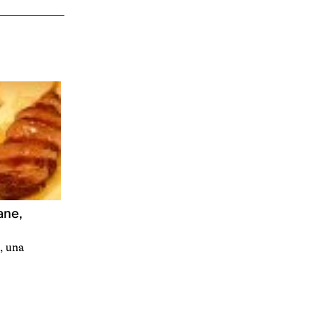
ane,
, una