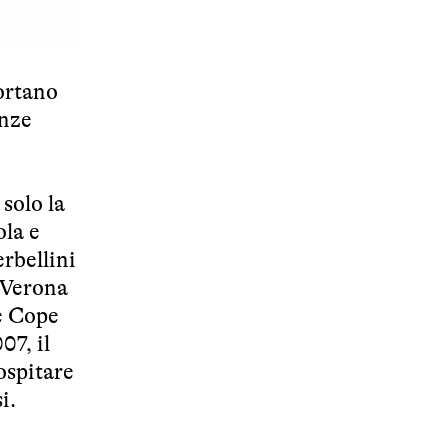
portano
anze
solo la
ola e
rbellini
n Verona
de Cope
07, il
ospitare
i.