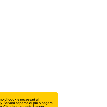
ono di cookie necessari al
icy. Se vuoi saperne di più o negare
cy
. Chiudendo questo banner,