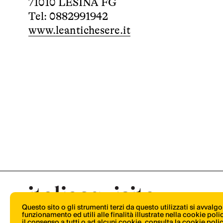
71010 LESINA FG
Tel: 0882991942
www.leantichesere.it
Questo sito o gli strumenti terzi da questo utilizzati si avvalg
funzionamento ed utili alle finalità illustrate nella cookie pol
il consenso a tutti o ad alcuni cookie,
consulta la cookie poli