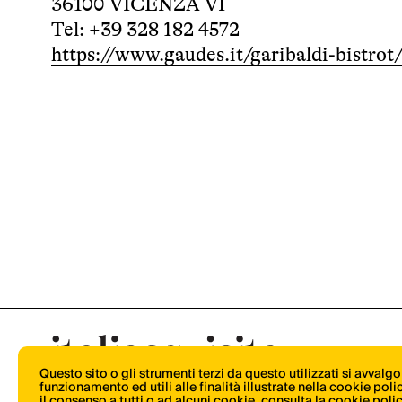
36100 VICENZA VI
Tel: +39 328 182 4572
https://www.gaudes.it/garibaldi-bistrot
Questo sito o gli strumenti terzi da questo utilizzati si avvalg
funzionamento ed utili alle finalità illustrate nella cookie pol
il consenso a tutti o ad alcuni cookie,
consulta la cookie poli