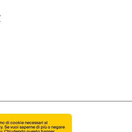
/
ono di cookie necessari al
icy. Se vuoi saperne di più o negare
cy
. Chiudendo questo banner,