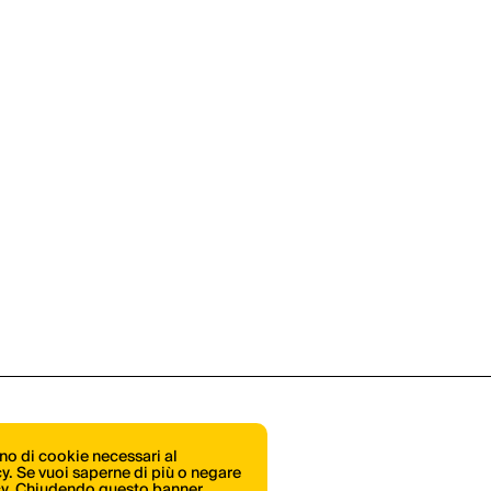
ono di cookie necessari al
icy. Se vuoi saperne di più o negare
cy
. Chiudendo questo banner,