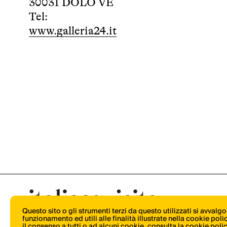
30031 DOLO VE
Tel:
www.galleria24.it
Questo sito o gli strumenti terzi da questo utilizzati si avvalg
funzionamento ed utili alle finalità illustrate nella cookie pol
il consenso a tutti o ad alcuni cookie,
consulta la cookie poli