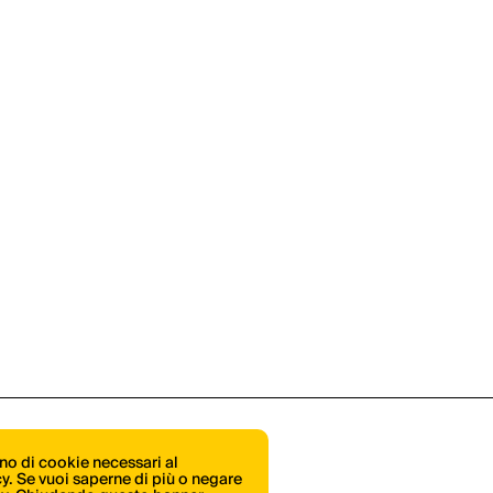
ono di cookie necessari al
icy. Se vuoi saperne di più o negare