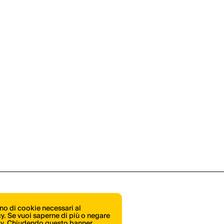
ono di cookie necessari al
icy. Se vuoi saperne di più o negare
cy
. Chiudendo questo banner,