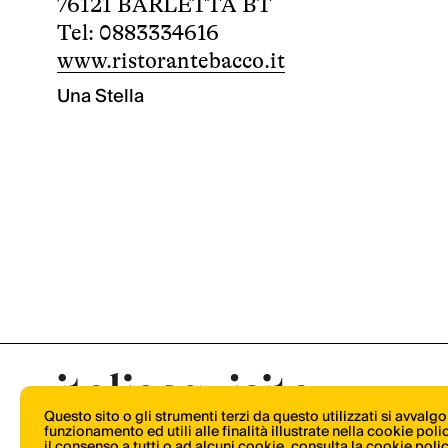
76121 BARLETTA BT
Tel: 0883334616
www.ristorantebacco.it
Una Stella
Questo sito o gli strumenti terzi da questo utilizzati si avvalg
funzionamento ed utili alle finalità illustrate nella cookie pol
il consenso a tutti o ad alcuni cookie,
consulta la cookie poli