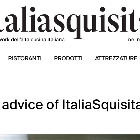
work dell’alta cucina italiana
nel 
RISTORANTI
PRODOTTI
ATTREZZATURE
advice of ItaliaSquisit