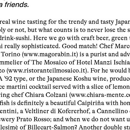
a friends.
real wine tasting for the trendy and tasty Japa
ly or not, but what counts is to never lose the 
drink-sushi. Here we go with craft beer, green 
 really sophisticated. Good match! Chef Marc
 Torino (
www.magorabin.it
) is a purist and adv
sommelier of The Mosaico of Hotel Manzi Ischia
o (
www.ristoranteilmosaico.it
). For he would 
'92 type, or the Japanese Koshu wine, produ
ce martini cocktail served with a slice of lemon
ering chef Chiara Colzani (
www.chiara-mente.
fish is definitely a beautiful Caipiriña with ho
ntini, a Veltliner di Kofererhof, a Cannellino 
Brewery Prato Rosso; and when we do not want u
llesimè of Billecart-Salmon? Another double st