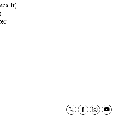
sca.it
)
t
ter