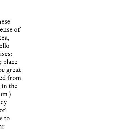
nese
sense of
tea,
ello
ises:
; place
be great
ced from
 in the
com
)
ney
of
s to
ar