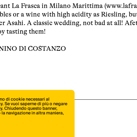
ant La Frasca in Milano Marittima (
www.lafra
les or a wine with high acidity as Riesling, bu
r Asahi. A classic wedding, not bad at all! Afe
oy tasting them!
NINO DI COSTANZO
ono di cookie necessari al
icy. Se vuoi saperne di più o negare
cy
. Chiudendo questo banner,
la navigazione in altra maniera,