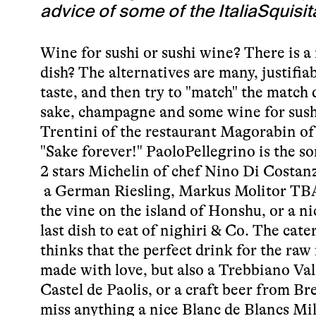
advice of some of the ItaliaSquisit
Wine for sushi or sushi wine? There is a 
dish? The alternatives are many, justifiab
taste, and then try to "match" the match 
sake, champagne and some wine for sushi
Trentini of the restaurant Magorabin of
"Sake forever!" PaoloPellegrino is the 
2 stars Michelin of chef Nino Di Costanz
a German Riesling, Markus Molitor TBA 
the vine on the island of Honshu, or a ni
last dish to eat of nighiri & Co. The cat
thinks that the perfect drink for the raw 
made with love, but also a Trebbiano Vale
Castel de Paolis, or a craft beer from 
miss anything a nice Blanc de Blancs Mi