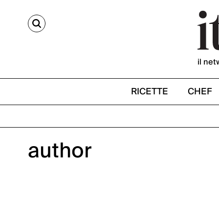
CERCA
il net
RICETTE
CHEF
author